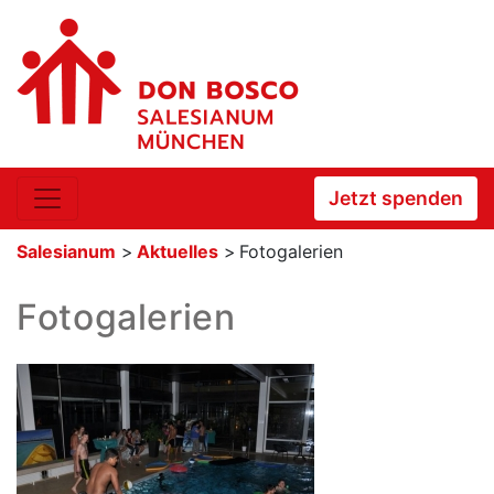
Jetzt spenden
Salesianum
>
Aktuelles
>
Fotogalerien
Fotogalerien