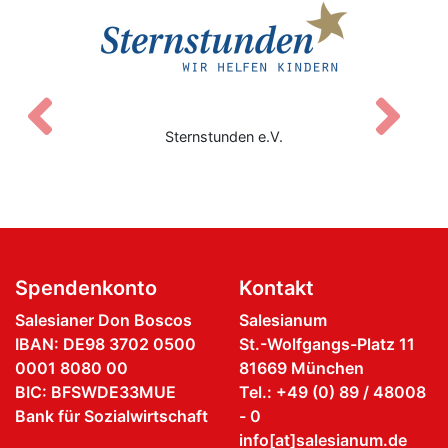
Zurück
V
den e.V.
Rotary Club Mün
Spendenkonto
Kontakt
Salesianer Don Boscos
Salesianum
IBAN: DE98 3702 0500
St.-Wolfgangs-Platz 11
0001 8080 00
81669 München
BIC: BFSWDE33MUE
Tel.: +49 (0) 89 / 48008
Bank für Sozialwirtschaft
- 0
info[at]salesianum.de