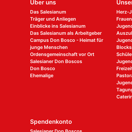
Über uns
Unse
Das Salesianum
Herz-J
Träger und Anliegen
Frauen
Einblicke ins Salesianum
Jugen
Das Salesianum als Arbeitgeber
Auszu
Campus Don Bosco - Heimat für
Jugen
junge Menschen
Blocks
Ordensgemeinschaft vor Ort
Schüle
Salesianer Don Boscos
Jugend
Don Bosco
Freize
Ehemalige
Pastor
Jugen
Tagung
Cateri
Spendenkonto
Salesianer Don Boscos