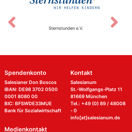
Zurück
V
Sternstunden e.V.
Spendenkonto
Kontakt
Salesianer Don Boscos
Salesianum
IBAN: DE98 3702 0500
St.-Wolfgangs-Platz 11
0001 8080 00
81669 München
BIC: BFSWDE33MUE
Tel.: +49 (0) 89 / 48008
Bank für Sozialwirtschaft
- 0
info[at]salesianum.de
Medienkontakt